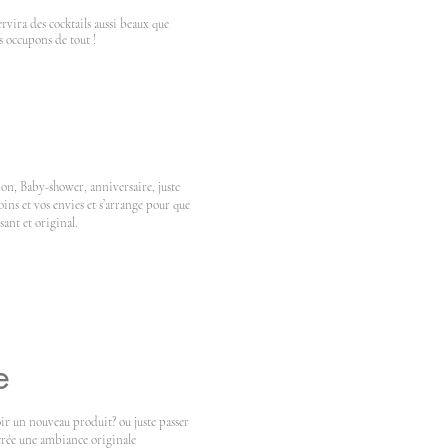
ervira des cocktails aussi beaux que
s occupons de tout !
, Baby-shower, anniversaire, juste
oins et vos envies et s’arrange pour que
ant et original.
e
ir un nouveau produit? ou juste passer
crée une ambiance originale