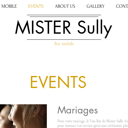
 MOBILE
EVENTS
ABOUT US
GALLERY
CONT
MISTER Sully​
Bar mobile
EVENTS
Mariages
Pour votre mariage, le Van Bar de Mister Sully s'in
pour étonner vos invités aprés une cérémonie pl