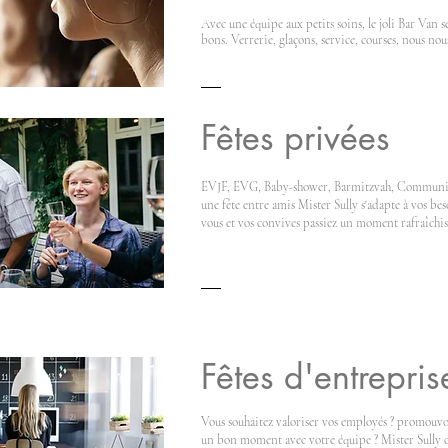
Avec une équipe aux petits soins, le joli Bar Van s
bons. Verrerie, glaçons, service, courses, nous nou
Fêtes privées
EVJF, EVG, Baby-shower, Barmitzvah, Communion
une fête entre amis Mister Sully s'adapte à vos bes
vous et vos convives passiez un moment rafraîchiss
Fêtes d'entrepris
Vous souhaitez valoriser vos employés ? promouvo
un bon moment avec votre équipe ? Mister Sully 